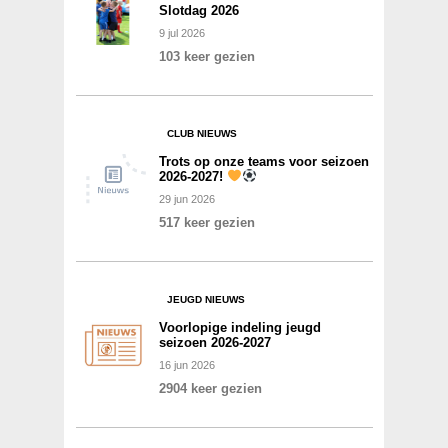
Slotdag 2026
9
jul
2026
103 keer gezien
CLUB NIEUWS
Trots op onze teams voor seizoen
2026-2027!
29
jun
2026
517 keer gezien
JEUGD NIEUWS
Voorlopige indeling jeugd
seizoen 2026-2027
16
jun
2026
2904 keer gezien