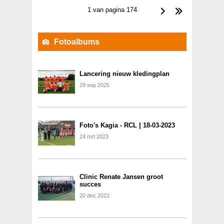
1 van pagina 174
Fotoalbums
Lancering nieuw kledingplan
29
sep
2025
Foto's Kagia - RCL | 18-03-2023
24
mrt
2023
Clinic Renate Jansen groot
succes
20
dec
2022