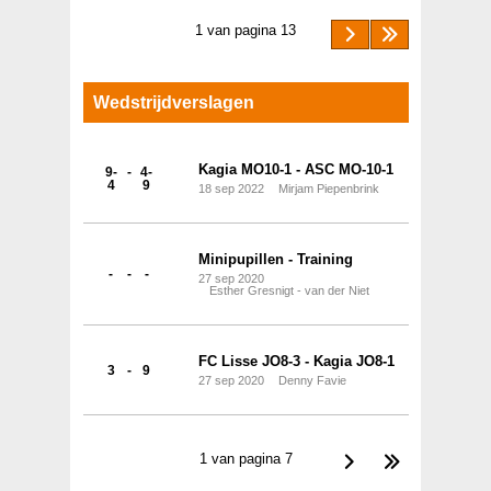
1 van pagina 13
Wedstrijdverslagen
Kagia MO10-1 - ASC MO-10-1
9-
-
4-
4
9
18
sep
2022
Mirjam Piepenbrink
Minipupillen - Training
-
-
-
27
sep
2020
Esther Gresnigt - van der Niet
FC Lisse JO8-3 - Kagia JO8-1
3
-
9
27
sep
2020
Denny Favie
1 van pagina 7